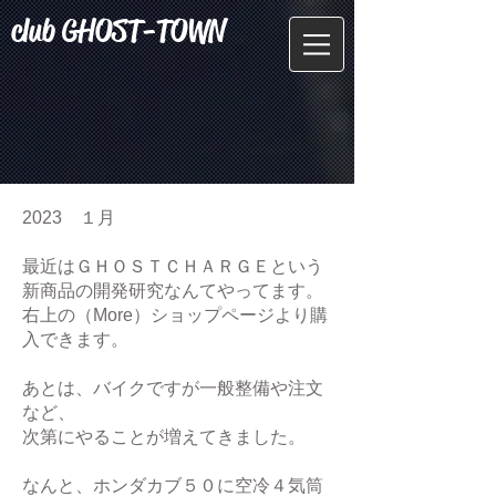
club GHOST-TOWN
2023 １月
最近はＧＨＯＳＴＣＨＡＲＧＥという
新商品の開発研究なんてやってます。
右上の（More）ショップページより購
入できます。
あとは、バイクですが一般整備や注文
など、
次第にやることが増えてきました。
なんと、ホンダカブ５０に空冷４気筒